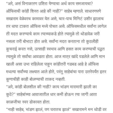
“अरे, असं विनाकारण उशिरा येण्याचा अर्थ काय समजायचा?
ऑफिसची कांही शिस्त आहे की नाही?” साहेब म्हणाले. साधारणपणे
सखाराम वेळेवरच कामावर येत असे, चार-पाच मिनिटं उशीर झालाच
तर धापा टाकत ऑफिस मध्ये पोचत असे. ऑफिसमधील सर्वांना लागेल
ती मदत करण्याचे काम त्याच्याकडे होते त्यामुळे तो थोडावेळ जरी
नसला तरी बोभाटा होत असे. सर्वांना मदत करताना तो कुठलीही
कुचराई करत नसे, उत्साही स्वभाव आणि हसत काम करण्याची पद्धत
त्यामुळे तो सर्वांचा आवडता होता. आज मात्र खांदे पडलेले आणि मान
खाली असा उभा राहिलेला पाहून कांहीतरी गडबड आहे हे ऑफिस
मधल्या सर्वांच्या लक्ष्यात आले होते, परंतु साहेबांचा पारा उतरेपर्यंत इतर
कुणाचीही काही बोलण्याची ताकद नव्हती.
“अरे, कांही बोलशील की नाही? काय भांडण मारामारी झाली का
कुठे?” साहेबांच्या आवाजातील धार कमी होऊन त्या जागी आता
काळजीचा स्वर डोकावत होता.
“नाही साहेब, भांडण झालं, पण घरातच झालं” सखारामने मन थोडी वर