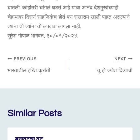
घातली. कांहीतरी चांगलं घडतं आहे याचा आनंद देशमुखांच्याही
चेहऱ्यावर दिसणं साहजिकंच होतं पण सखाराम खाली पाहत असल्याने
त्यांना तो त्यांना तो लपवावा लागला नाही.
सुरेश गोपाळ भागवत, ३०/०१/२०२४.
Post
PREVIOUS
NEXT
भारतातील हरित क्रांती
तू हो ज्योत दिव्याची
navigation
Similar Posts
बनावटचा वट