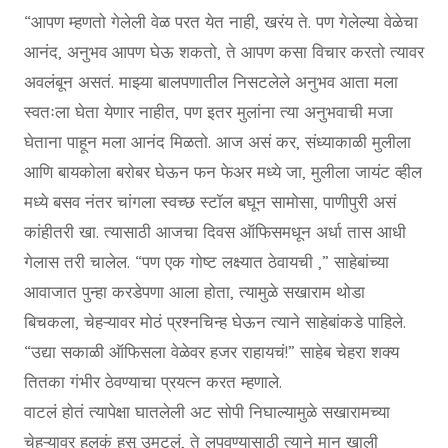
“आपण म्हणतो गेलेली वेळ परत येत नाही, खरंय ते. पण गेलेल्या वेळेचा
आनंद, अनुभव आपण घेऊ शकतो, ते आपण कसा विचार करतो त्यावर
अवलंबून असतं. माझ्या बालपणातील निसटलेले अनुभव आता मला
स्वतःला घेता येणार नाहीत, पण इतर मुलांना त्या अनुभवाची मजा
घेताना पाहून मला आनंद मिळतो. आज असं कर, संध्याकाळी मुलीला
आणि बायकोला बरोबर घेऊन फन फेअर मध्ये जा, मुलीला जायंट व्हील
मध्ये बसव नंतर चांगला स्वच्छ स्टॉल बघून सामोसा, पाणीपुरी असं
कांहीतरी खा. त्यासाठी आजचा दिवस ऑफिसमधून अर्धा तास आधी
गेलास तरी चालेल. “पण एक गोष्ट लक्ष्यात ठेवायची ,” साहेबांच्या
आवाजात पुन्हा करडेपणा आला होता, त्यामुळे सखाराम थोडा
बिचकला, चेहऱ्यावर मोठं प्रश्नचिन्ह घेऊन त्याने साहेबांकडे पाहिले.
“उद्या सकाळी ऑफिसला वेळेवर हजर राहायचं!” साहेब चेहरा शक्य
तितका गंभीर ठेवण्याचा प्रयत्न करत म्हणाले.
वाटलं होतं त्यापेक्षा घातलेली अट सोपी निघाल्यामुळे सखारामच्या
चेहऱ्यावर हलकं हसू उमटलं, ते लपवण्यासाठी त्याने मान खाली