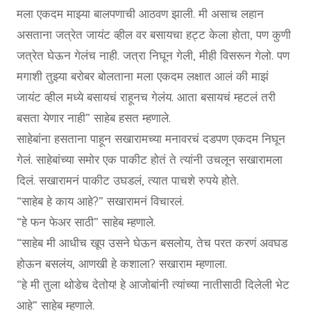
मला एकदम माझ्या बालपणाची आठवण झाली. मी असाच लहान
असताना जत्रेत जायंट व्हील वर बसायचा हट्ट केला होता, पण कुणी
जत्रेत घेऊन गेलंच नाही. जत्रा निघून गेली, मीही विसरून गेलो. पण
मगाशी तुझ्या बरोबर बोलताना मला एकदम लक्षात आलं की माझं
जायंट व्हील मध्ये बसायचं राहूनच गेलंय. आता बसायचं म्हटलं तरी
बसता येणार नाही” साहेब हसत म्हणाले.
साहेबांना हसताना पाहून सखारामच्या मनावरचं दडपण एकदम निघून
गेलं. साहेबांच्या समोर एक पाकीट होतं ते त्यांनी उचलून सखारामला
दिलं. सखारामनं पाकीट उघडलं, त्यात पाचशे रुपये होते.
“साहेब हे काय आहे?” सखारामनं विचारलं.
“हे फन फेअर साठी” साहेब म्हणाले.
“साहेब मी आधीच खूप उसने घेऊन बसलोय, तेच परत करणं अवघड
होऊन बसलंय, आणखी हे कशाला? सखाराम म्हणाला.
“हे मी तुला थोडेच देतोय! हे आजोबांनी त्यांच्या नातीसाठी दिलेली भेट
आहे” साहेब म्हणाले.